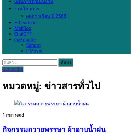
แผนการดำเนินงาน
งานวิชาการ
ผลการเรียน ปี 2568
E-Learning
MailBox
ChatGPT
makecode
Kahoot
I-Movie
ค้นหา
สำหรับ:
Subscribe
หมวดหมู่:
ข่าวสารทั่วไป
1 min read
กิจกรรมถวายพรรษา ผ้าอาบน้ำฝน