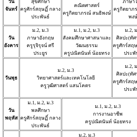
วัน
สุขศึกษา
ภาษา
คณิตศาสตร์
จันทร์
ครูศักร์สฤษฏิ์ กลาง
ครูกิตยาภร
ครูกิตยาภรณ์ สนธิพงษ์
ประพันธ์
พงษ
ม.2, ม.3
ม.1, ม.2, ม.3
ม.2, 
วัน
ภาษาอังกฤษ
สังคมศึกษาศาสนาและ
ศิลปะ(ทัศ
อังคาร
ครูรุจิรุจน์ ศรี
วัฒนธรรม
ครูศักร์สฤษ
ประยูร
ครูปณิตนันท์ น้อยทรง
ประพั
ม.2, 
ม.2, ม.3
ศิลปะ(ทัศ
วันพุธ
วิทยาศาสตร์และเทคโนโลยี
ครูศักร์สฤษ
ครูวุฒิศาสตร์ แสนโคตร
ประพั
ม.1, ม.2, ม.3
ม.1, ม.2, ม.3
วัน
พลศึกษา
การงานอาชีพ
พฤหัส
ครูศักร์สฤษฏิ์ กลาง
ครูปณิตนันท์ น้อยทรง
ประพันธ์
ม.2, ม.3