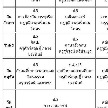
โคตร
ครูนวรัตน์ แสงเพชร
ป
ป.5
ป.5
วัน
การป้องกันการทุจริต
คณิตศาสตร์
ภาษ
อังคาร
ครูวุฒิศาสตร์ แสน
ครูวุฒิศาสตร์ แสน
ครูรุ
โคตร
โคตร
ป.5
ป.5
ศิลปะ
คณิ
วันพุธ
ภาษาอังกฤษ
ครูศักร์สฤษฏิ์ กลาง
ครูวุฒ
ครูรุจิรุจน์ ศรีประยูร
ประพันธ์
ป.5
ป.4, ป.5
วัน
สังคมศึกษาศาสนาและ
สุขศึกษาและพลศึกษา
คณิ
พฤหัส
วัฒนธรรม
ครูศักร์สฤษฏิ์ กลาง
ครูวุฒ
ครูนวรัตน์ แสงเพชร
ประพันธ์
ป.5
วัน
คณิ
การงานอาชีพ