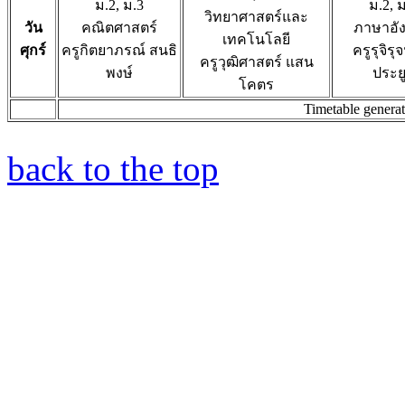
ม.2, ม.3
ม.2, 
วิทยาศาสตร์และ
วัน
คณิตศาสตร์
ภาษาอั
เทคโนโลยี
ศุกร์
ครูกิตยาภรณ์ สนธิ
ครูรุจิรุจ
ครูวุฒิศาสตร์ แสน
พงษ์
ประย
โคตร
Timetable genera
back to the top